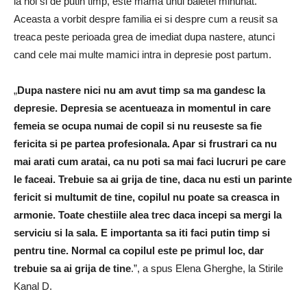
la noi si de putin timp, este mama unui baietel minunat.
Aceasta a vorbit despre familia ei si despre cum a reusit sa
treaca peste perioada grea de imediat dupa nastere, atunci
cand cele mai multe mamici intra in depresie post partum.
„
Dupa nastere nici nu am avut timp sa ma gandesc la
depresie. Depresia se acentueaza in momentul in care
femeia se ocupa numai de copil si nu reuseste sa fie
fericita si pe partea profesionala. Apar si frustrari ca nu
mai arati cum aratai, ca nu poti sa mai faci lucruri pe care
le faceai. Trebuie sa ai grija de tine, daca nu esti un parinte
fericit si multumit de tine, copilul nu poate sa creasca in
armonie. Toate chestiile alea trec daca incepi sa mergi la
serviciu si la sala. E importanta sa iti faci putin timp si
pentru tine. Normal ca copilul este pe primul loc, dar
trebuie sa ai grija de tine
.”, a spus Elena Gherghe, la Stirile
Kanal D.