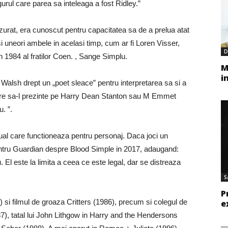
rul care parea sa inteleaga a fost Ridley.”
urat, era cunoscut pentru capacitatea sa de a prelua atat
si uneori ambele in acelasi timp, cum ar fi Loren Visser,
D
din 1984 al fratilor Coen. , Sange Simplu.
M
i
 Walsh drept un „poet sleace” pentru interpretarea sa si a
care sa-l prezinte pe Harry Dean Stanton sau M Emmet
. ”.
dual care functioneaza pentru personaj. Daca joci un
pentru Guardian despre Blood Simple in 2017, adaugand:
 El este la limita a ceea ce este legal, dar se distreaza
S
P
) si filmul de groaza Critters (1986), precum si colegul de
e
87), tatal lui John Lithgow in Harry and the Hendersons