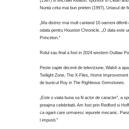
(1987) si Michael Keaton. sponsor in Clean and
Nunta celui mai bun prieten (1997), Uriasul de f
„Ma distrez mai mult cantand 10 oameni diferiti 
odata pentru Houston Chronicle. „O data este un 
Princeton.”
Rolul sau final a fost in 2024 western Outlaw Po
Peste sapte decenii de televiziune, Walsh a apa
Twilight Zone, The X-Files, Home Improvement si 
de bunicul Roy in The Righteous Gemstones.
„Este o viata buna sa fii actor de caracter”, a 
preajma celebritatii. Am fost prin Redford si Hof
ca ogarii care urmaresc iepurele mecanic. Pana c
l impusti.”