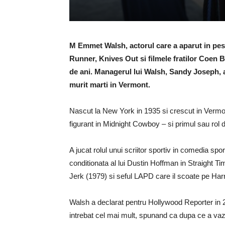
M Emmet Walsh, actorul care a aparut in peste
Runner, Knives Out si filmele fratilor Coen B
de ani. Managerul lui Walsh, Sandy Joseph, a 
murit marti in Vermont.
Nascut la New York in 1935 si crescut in Vermont
figurant in Midnight Cowboy – si primul sau rol d
A jucat rolul unui scriitor sportiv in comedia sp
conditionata al lui Dustin Hoffman in Straight Ti
Jerk (1979) si seful LAPD care il scoate pe Har
Walsh a declarat pentru Hollywood Reporter in 2
intrebat cel mai mult, spunand ca dupa ce a vaz