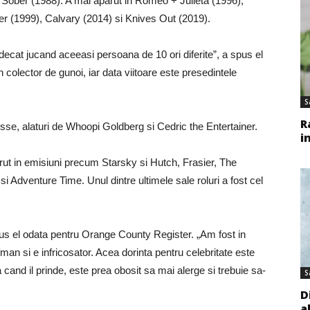
 Sober (1988). A mai aparut in Romeo + Julieta (1996),
ier (1999), Calvary (2014) si Knives Out (2019).
decat jucand aceeasi persoana de 10 ori diferite”, a spus el
colector de gunoi, iar data viitoare este presedintele
S
R
sse, alaturi de Whoopi Goldberg si Cedric the Entertainer.
i
rut in emisiuni precum Starsky si Hutch, Frasier, The
Adventure Time. Unul dintre ultimele sale roluri a fost cel
spus el odata pentru Orange County Register. „Am fost in
fman si e infricosator. Acea dorinta pentru celebritate este
and il prinde, este prea obosit sa mai alerge si trebuie sa-
S
D
a