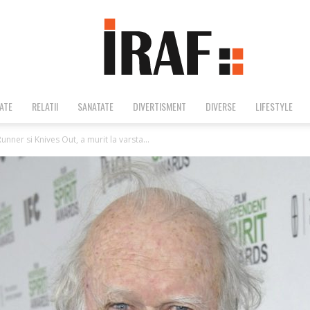
ATE
RELATII
SANATATE
DIVERTISMENT
DIVERSE
LIFESTYLE
Iraf
nner si Knives Out, a murit la varsta...