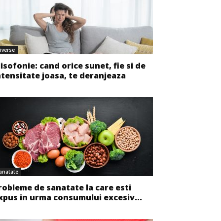
iverse
isofonie: cand orice sunet, fie si de
ntensitate joasa, te deranjeaza
anatate
robleme de sanatate la care esti
xpus in urma consumului excesiv...