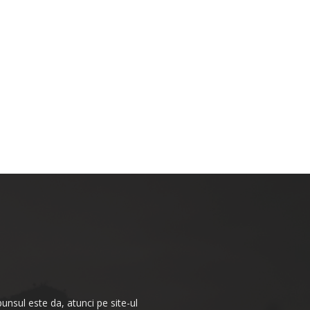
punsul este da, atunci pe site-ul