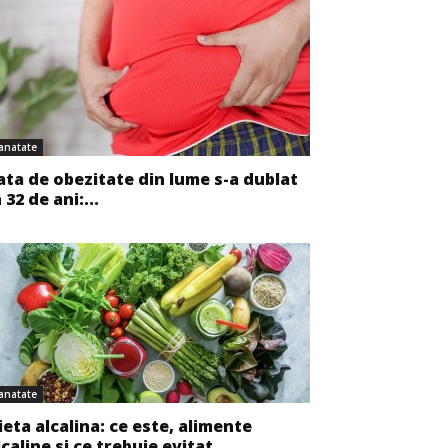
anatate
ata de obezitate din lume s-a dublat
n 32 de ani:...
anatate
ieta alcalina: ce este, alimente
lcaline si ce trebuie evitat