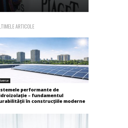
LTIMELE ARTICOLE
iverse
istemele performante de
idroizolație – fundamentul
urabilității în construcțiile moderne