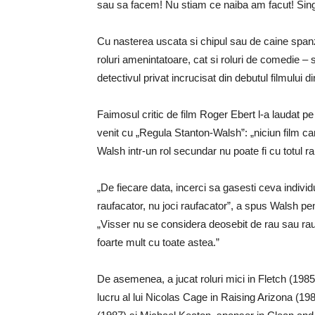
sau sa facem! Nu stiam ce naiba am facut! Singu
Cu nasterea uscata si chipul sau de caine spanz
roluri amenintatoare, cat si roluri de comedie – 
detectivul privat incrucisat din debutul filmului 
Faimosul critic de film Roger Ebert l-a laudat pe
venit cu „Regula Stanton-Walsh”: „niciun film 
Walsh intr-un rol secundar nu poate fi cu totul rau
„De fiecare data, incerci sa gasesti ceva indivi
raufacator, nu joci raufacator”, a spus Walsh 
„Visser nu se considera deosebit de rau sau rau.
foarte mult cu toate astea.”
De asemenea, a jucat roluri mici in Fletch (1985
lucru al lui Nicolas Cage in Raising Arizona (19