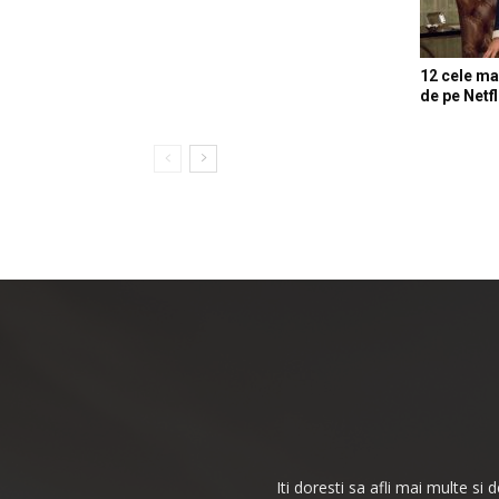
12 cele mai
de pe Netfl
Iti doresti sa afli mai multe si