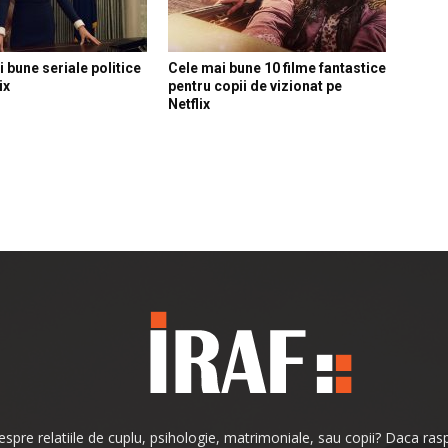
 bune seriale politice
Cele mai bune 10 filme fantastice
ix
pentru copii de vizionat pe
Netflix
 despre relatiile de cuplu, psihologie, matrimoniale, sau copii? Daca ras