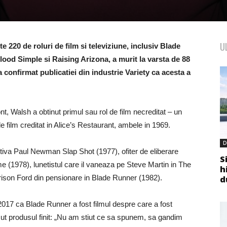
U
 220 de roluri de film si televiziune, inclusiv Blade
lood Simple si Raising Arizona, a murit la varsta de 88
confirmat publicatiei din industrie Variety ca acesta a
, Walsh a obtinut primul sau rol de film necreditat – un
e film creditat in Alice’s Restaurant, ambele in 1969.
D
ortiva Paul Newman Slap Shot (1977), ofiter de eliberare
S
me (1978), lunetistul care il vaneaza pe Steve Martin in The
h
rison Ford din pensionare in Blade Runner (1982).
d
017 ca Blade Runner a fost filmul despre care a fost
ut produsul finit: „Nu am stiut ce sa spunem, sa gandim